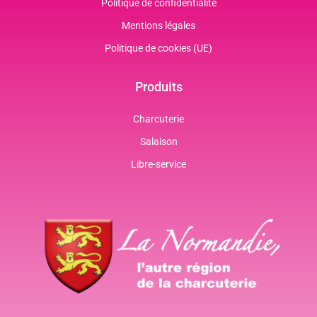
Politique de confidentialité
Mentions légales
Politique de cookies (UE)
Produits
Charcuterie
Salaison
Libre-service